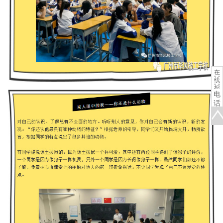
在
线
报
电
名
话
咨
询