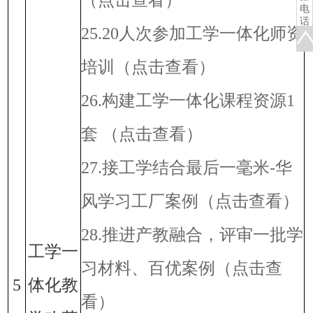
（点击查看）
报
电
名
话
25.20人次参加工学一体化师资
咨
询
培训
（点击查看）
26.构建工学一体化课程资源1
套
（点击查看）
27.接工学结合最后一毫米-华
风学习工厂案例
（点击查看）
28.推进产教融合，评审一批学
工学一
习材料、百优案例
（点击查
5
体化教
看）